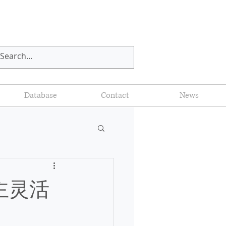
Database
Contact
News
雇主灵活