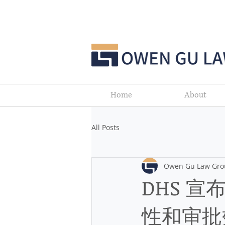
Home
About
All Posts
Owen Gu Law Gro
DHS 宣
性和审批