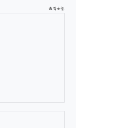
查看全部
留学生SEVIS身份被终
绿卡审查趋严后再爆新风