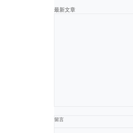
最新文章
USCIS新规强化执行，不登记
留言
或未携带身份文件或将面临刑
事处罚